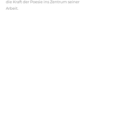
die Kraft der Poesie ins Zentrum seiner
Arbeit.
i
BUCHBAR FÜR SPIELZEIT 25/26
SPIELZEIT 26/27 AUF ANFRAGE
Im Repertoire seit
2019
Schauspiel mit Musik
2 Stunden 30 Minuten inkl. Pause
7 Schauspieler | 1 Musiker |
1 Tänzerin | 1 Produktionsleitung |
1 Produktions
assistenz | ggf. 1
Techniker
auch Freilicht
Tourneezeiträume: