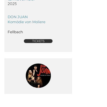
2025
DON JUAN
Komödie von Moliere
Fellbach
TICKETS
Donnersta
g
23. April