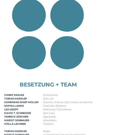
Mehr anzeigen
BESETZUNG + TEAM
CONNY KRAUSE
Donna Elvira
TOBIAS MAEHLER
Don Luis
KORBINIAN JOSEF MÜLLER
Guzman | Pierrot | Don Carlos | Dimanche
SOPHIA LAHME
Charlotte | Bettlerin
LEA GESZTI
Mathurine / Don Alonso
DAVID T. SCHNEIDER
Don Juan
YANNICK ZÜRCHER
Sganarelle
MARGIT SONNAUER
Akkordeon
STELLA LECHNER
Tänzerin
TOBIAS MAEHLER
Regie
MARGIT SONNAUER
musikalische Leitung | Komposition