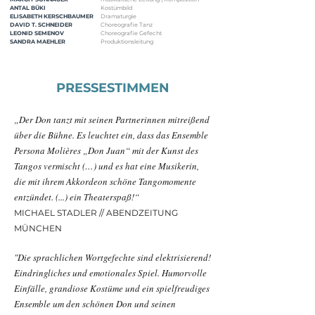
ANTAL BÜKI
Kostümbild
ELISABETH KERSCHBAUMER
Dramaturgie
DAVID T. SCHNEIDER
Choreografie Tanz
LEONID SEMENOV
Choreografie Gefecht
SANDRA MAEHLER
Produktionsleitung
PRESSESTIMMEN
„Der Don tanzt mit seinen Partnerinnen mitreißend
über die
Bühne
. Es leuchtet ein, dass das Ensemble
Persona Molières „Don Juan“ mit der Kunst des
Tangos vermischt (…) und es hat eine Musikerin,
die mit ihrem Akkordeon schöne Tangomomente
entzündet. (...) ein Theaterspaß!“
MICHAEL STADLER // ABENDZEITUNG
MÜNCHEN
"Die sprachlichen Wortgefechte sind elektrisierend!
Eindringliches und emotionales Spiel. Humorvolle
Einfälle, grandiose Kostüme und ein spielfreudiges
Ensemble um den schönen Don und seinen