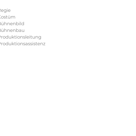
Regie
Kostüm
Bühnenbild
Bühnenbau
roduktionsleitung
roduktionsassistenz