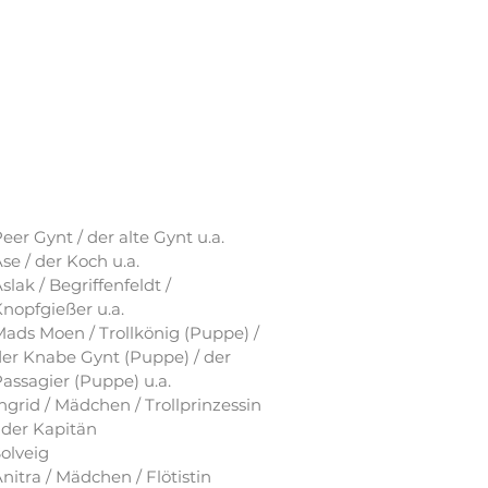
eer Gynt / der alte Gynt u.a.
se / der Koch u.a.
slak / Begriffenfeldt /
nopfgießer u.a.
ads Moen / Trollkönig (Puppe) /
er Knabe Gynt (Puppe) / der
assagier (Puppe) u.a.
ngrid / Mädchen / Trollprinzessin
 der Kapitä
n
olveig
nitra / Mädchen / Flötistin