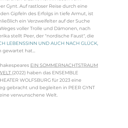
 Gynt. Auf rastloser Reise durch eine
BUC
en Gipfeln des Erfolgs in tiefe Armut, ist
hließlich ein Verzweifelter auf der Suche
Im R
Weges voller Trolle und Dämonen, nach
a stellt Peer, der "nordische Faust", die
Sch
vsl.
H LEBENSSINN UND AUCH NACH GLÜCK,
n gewartet hat...
5 Sc
1 P
1
Pr
Shakespeares
EIN SOMMERNACHTSTRAUM
tion
 WELT
(2022) haben das ENSEMBLE
HEATER WOLFSBURG für 2023 eine
auch
eg gebracht und begleiten in PEER GYNT
Tou
 eine verwunschene Welt.
ggf.
Prei