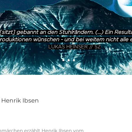
sitzt] gebannt an den Stuhlrändern. (…) Ein Resultat
roduktionen wünschen - und bei weitem nicht alle e
LUKAS HEINSER // SZ
i
 Henrik Ibsen
nmärchen erzählt Henrik Ibsen vom