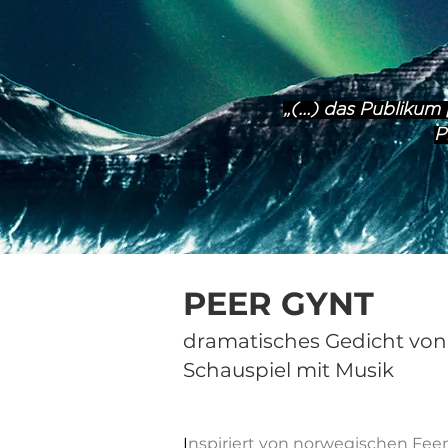
„(…) das Publikum [
P
PEER GYNT
dramatisches Gedicht von
Schauspiel mit Musik
I
nspiriert von norwegischen Fee