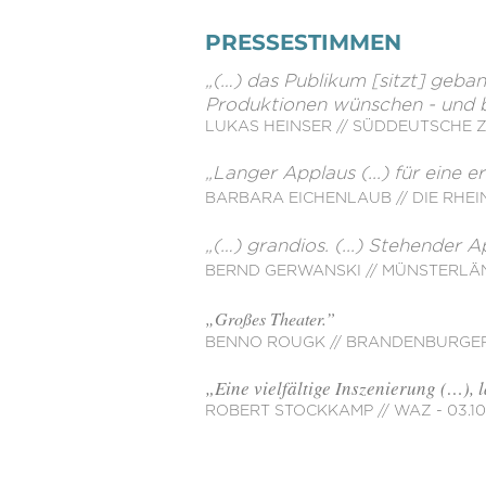
PRESSESTIMMEN
„(…) das Publikum [sitzt] gebann
Produktionen wünschen - und be
LUKAS HEINSER // SÜDDEUTSCHE ZE
„Langer Applaus (...) für eine 
BARBARA EICHENLAUB // DIE RHEIN
„(…) grandios. (...) Stehender 
BERND GERWANSKI // MÜNSTERLÄND
​„Großes Theater.”
BENNO ROUGK // BRANDENBURGER K
„Eine vielfältige Inszenierung (…), 
ROBERT STOCKKAMP // WAZ - 03.10