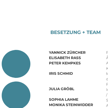
BESETZUNG + TEAM
YANNICK ZÜRCHER
P
ELISABETH RASS
Å
PETER KEMPKES
A
K
IRIS SCHMID
M
d
P
JULIA GRÖBL
I
/
SOPHIA LAHME
S
MONIKA STEINWIDDER
A